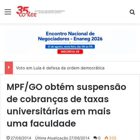
Menu
P
Voto em Lula é defesa da ordem democrática
MPF/GO obtém suspensão
de cobranças de taxas
universitárias em mais
uma faculdade
27/06/2014
Última Atualização 27/06/2014
0
335