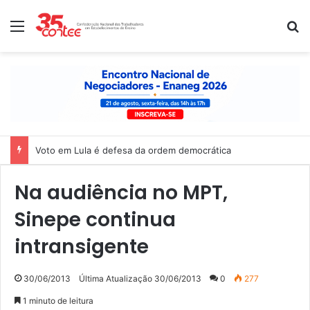
Menu
P
Voto em Lula é defesa da ordem democrática
Na audiência no MPT,
Sinepe continua
intransigente
30/06/2013
Última Atualização 30/06/2013
0
277
1 minuto de leitura