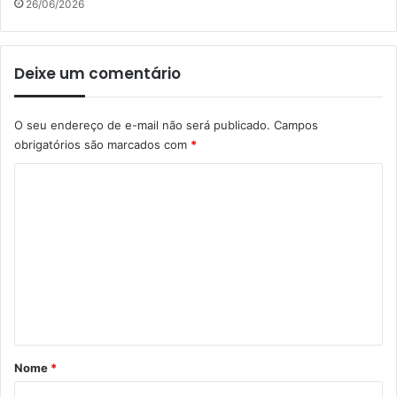
26/06/2026
Deixe um comentário
O seu endereço de e-mail não será publicado.
Campos
obrigatórios são marcados com
*
C
o
m
e
n
t
á
r
Nome
*
i