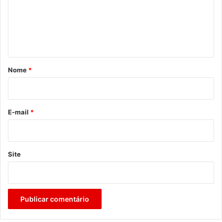
e
n
t
á
r
Nome
*
i
o
*
E-mail
*
Site