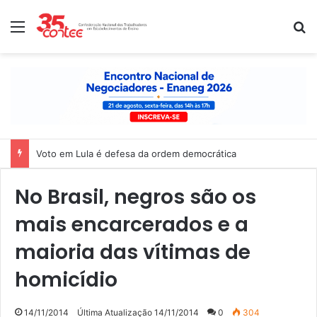
Menu
P
Voto em Lula é defesa da ordem democrática
No Brasil, negros são os
mais encarcerados e a
maioria das vítimas de
homicídio
14/11/2014
Última Atualização 14/11/2014
0
304