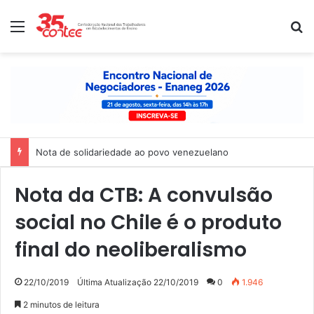
Menu
P
Nota de solidariedade ao povo venezuelano
Nota da CTB: A convulsão
social no Chile é o produto
final do neoliberalismo
22/10/2019
Última Atualização 22/10/2019
0
1.946
2 minutos de leitura