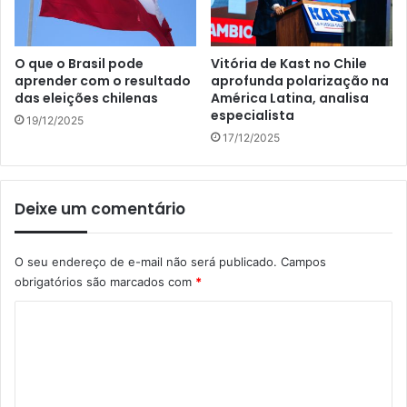
O que o Brasil pode
Vitória de Kast no Chile
aprender com o resultado
aprofunda polarização na
das eleições chilenas
América Latina, analisa
especialista
19/12/2025
17/12/2025
Deixe um comentário
O seu endereço de e-mail não será publicado.
Campos
obrigatórios são marcados com
*
C
o
m
e