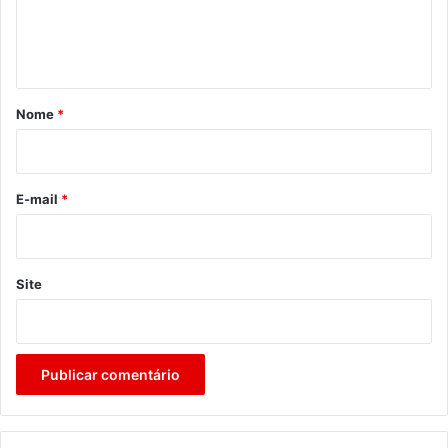
n
t
á
r
Nome
*
i
o
*
E-mail
*
Site