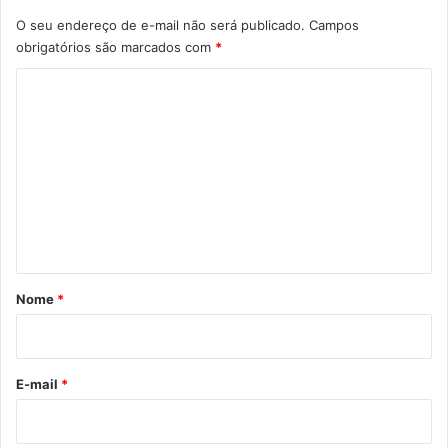
O seu endereço de e-mail não será publicado.
Campos
obrigatórios são marcados com
*
C
o
m
e
n
t
á
r
Nome
*
i
o
*
E-mail
*