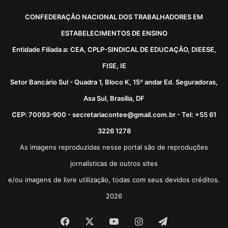
CONFEDERAÇÃO NACIONAL DOS TRABALHADORES EM
ESTABELECIMENTOS DE ENSINO
Entidade Filiada a: CEA, CPLP-SINDICAL DE EDUCAÇÃO, DIEESE,
FISE, IE
Setor Bancário Sul - Quadra 1, Bloco K, 15º andar Ed. Seguradoras,
Asa Sul, Brasília, DF
CEP: 70093-900 - secretariacontee@gmail.com.br - Tel: +55 61
3226 1278
As imagens reproduzidas nesse portal são de reproduções
jornalísticas de outros sites
e/ou imagens de livre utilização, todas com seus devidos créditos.
2026
Facebook
X
YouTube
Instagram
Telegram