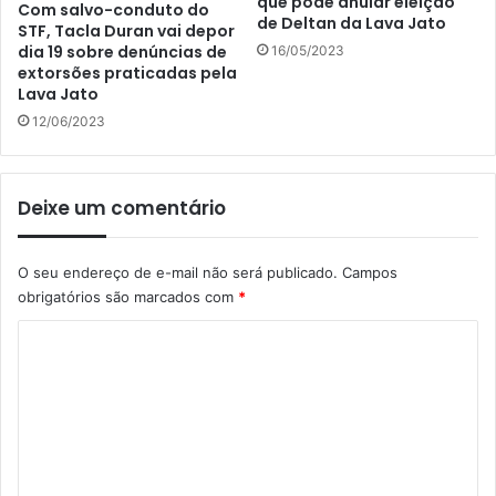
que pode anular eleição
Com salvo-conduto do
de Deltan da Lava Jato
STF, Tacla Duran vai depor
dia 19 sobre denúncias de
16/05/2023
extorsões praticadas pela
Lava Jato
12/06/2023
Deixe um comentário
O seu endereço de e-mail não será publicado.
Campos
obrigatórios são marcados com
*
C
o
m
e
n