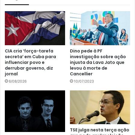
CIA cria ‘força-tarefa
Dino pede à PF
secreta’ em Cuba para
investigação sobre ação
influenciar povo e
injusta da Lava Jato que
derrubar governo, diz
levou à morte de
jornal
Cancellier
6/08/2026
10/07/2023
TSE julga nesta terça ação