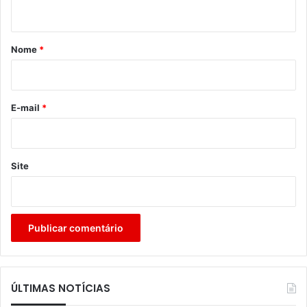
t
á
r
Nome
*
i
o
*
E-mail
*
Site
ÚLTIMAS NOTÍCIAS