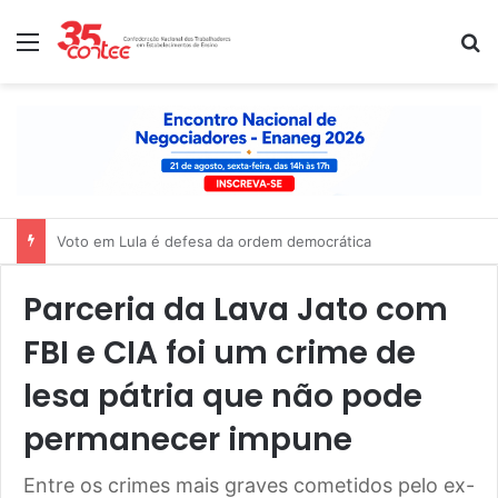
Menu
P
Nota de solidariedade ao povo venezuelano
Parceria da Lava Jato com
FBI e CIA foi um crime de
lesa pátria que não pode
permanecer impune
Entre os crimes mais graves cometidos pelo ex-