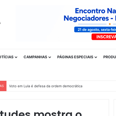
OTÍCIAS
CAMPANHAS
PÁGINAS ESPECIAIS
PROD
CAS
Nota de solidariedade ao povo venezuelano
tudes mostra o