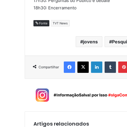
17h30: Perguntas do Público e debate
18h30: Encerramento
Fonte
TVT News
jovens
Pesqui
Facebook
X
Linkedin
Tumblr
Compartilhar
Artigos relacionados