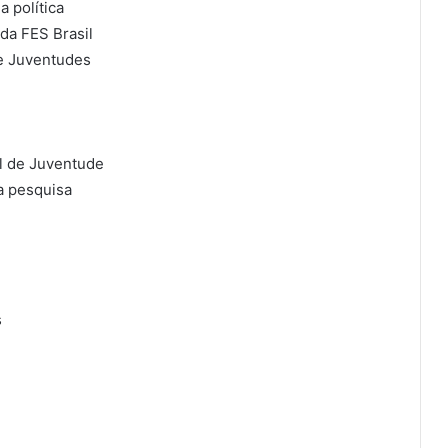
 política
da FES Brasil
de Juventudes
l de Juventude
a pesquisa
s