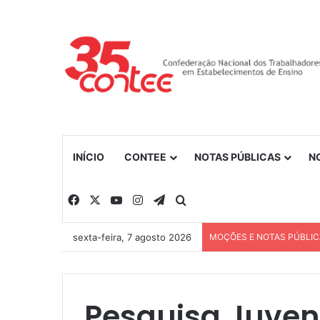
INÍCIO
CONTEE
NOTAS PÚBLICAS
N
Facebook
X
YouTube
Instagram
Telegram
Procurar por
sexta-feira, 7 agosto 2026
MOÇÕES E NOTAS PÚBLI
Pesquisa Juven