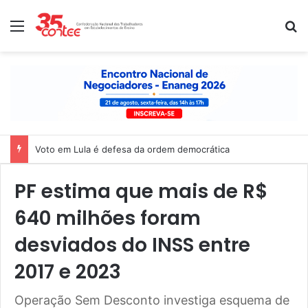
Menu
P
Voto em Lula é defesa da ordem democrática
PF estima que mais de R$
640 milhões foram
desviados do INSS entre
2017 e 2023
Operação Sem Desconto investiga esquema de