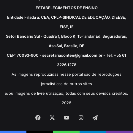
ESTABELECIMENTOS DE ENSINO
Entidade Filiada a: CEA, CPLP-SINDICAL DE EDUCAÇÃO, DIEESE,
FISE, IE
Setor Bancário Sul - Quadra 1, Bloco K, 15º andar Ed. Seguradoras,
Asa Sul, Brasília, DF
CEP: 70093-900 - secretariacontee@gmail.com.br - Tel: +55 61
3226 1278
As imagens reproduzidas nesse portal são de reproduções
jornalísticas de outros sites
e/ou imagens de livre utilização, todas com seus devidos créditos.
2026
Facebook
X
YouTube
Instagram
Telegram