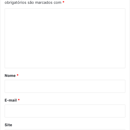
obrigatórios são marcados com
*
C
o
m
e
n
t
á
r
Nome
*
i
o
*
E-mail
*
Site