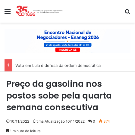
Menu
P
Voto em Lula é defesa da ordem democrática
Preço da gasolina nos
postos sobe pela quarta
semana consecutiva
10/11/2022
Última Atualização 10/11/2022
0
374
1 minuto de leitura