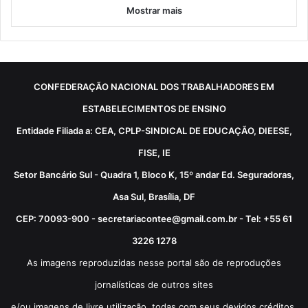
Mostrar mais
CONFEDERAÇÃO NACIONAL DOS TRABALHADORES EM
ESTABELECIMENTOS DE ENSINO
Entidade Filiada a: CEA, CPLP-SINDICAL DE EDUCAÇÃO, DIEESE,
FISE, IE
Setor Bancário Sul - Quadra 1, Bloco K, 15º andar Ed. Seguradoras,
Asa Sul, Brasília, DF
CEP: 70093-900 - secretariacontee@gmail.com.br - Tel: +55 61
3226 1278
As imagens reproduzidas nesse portal são de reproduções
jornalísticas de outros sites
e/ou imagens de livre utilização, todas com seus devidos créditos.