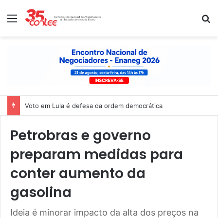
Menu
P
Nota de solidariedade ao povo venezuelano
Petrobras e governo
preparam medidas para
conter aumento da
gasolina
Ideia é minorar impacto da alta dos preços na