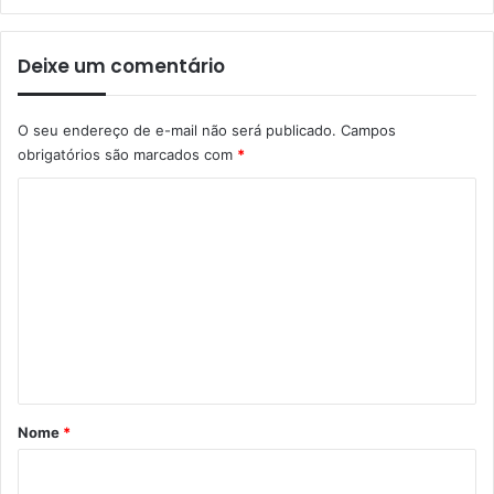
Deixe um comentário
O seu endereço de e-mail não será publicado.
Campos
obrigatórios são marcados com
*
C
o
m
e
n
t
á
r
Nome
*
i
o