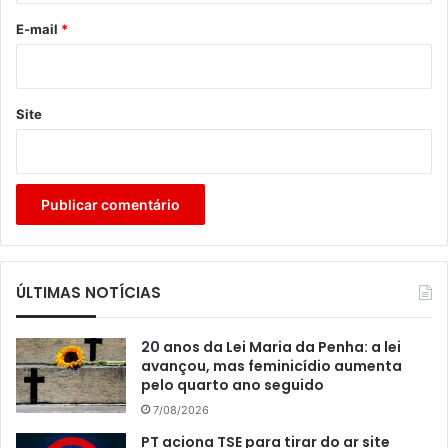
*
E-mail
*
Site
ÚLTIMAS NOTÍCIAS
20 anos da Lei Maria da Penha: a lei
avançou, mas feminicídio aumenta
pelo quarto ano seguido
7/08/2026
PT aciona TSE para tirar do ar site