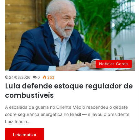
Notícias Gerais
24/03/2026
0
353
Lula defende estoque regulador de
combustíveis
A escalada da guerra no Oriente Médio reacendeu o debate
sobre segurança energética no Brasil — e levou o presidente
Luiz Inácio…
Leia mais »