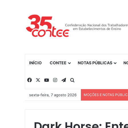
INÍCIO
CONTEE
NOTAS PÚBLICAS
N
Facebook
X
YouTube
Instagram
Telegram
Procurar por
sexta-feira, 7 agosto 2026
MOÇÕES E NOTAS PÚBLI
Dark Horse: En