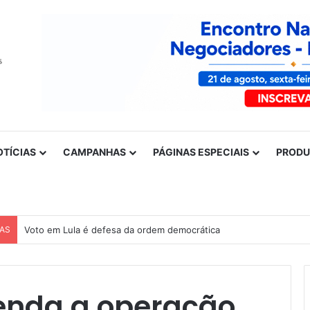
OTÍCIAS
CAMPANHAS
PÁGINAS ESPECIAIS
PROD
CAS
Nota de solidariedade ao povo venezuelano
tenda a operação