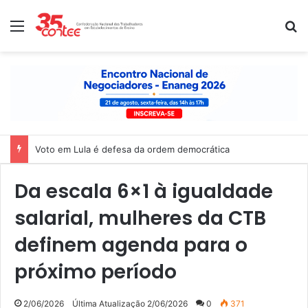
Menu
P
Nota de solidariedade ao povo venezuelano
Da escala 6×1 à igualdade
salarial, mulheres da CTB
definem agenda para o
próximo período
2/06/2026
Última Atualização 2/06/2026
0
371