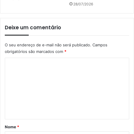
28/07/2026
Deixe um comentário
O seu endereço de e-mail não será publicado.
Campos
obrigatórios são marcados com
*
C
o
m
e
n
t
á
r
Nome
*
i