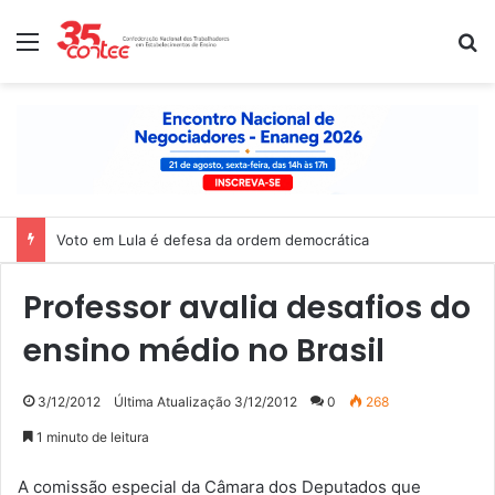
Menu
P
Voto em Lula é defesa da ordem democrática
Professor avalia desafios do
ensino médio no Brasil
3/12/2012
Última Atualização 3/12/2012
0
268
1 minuto de leitura
A comissão especial da Câmara dos Deputados que