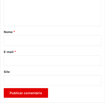
e
n
t
á
r
Nome
*
i
o
*
E-mail
*
Site