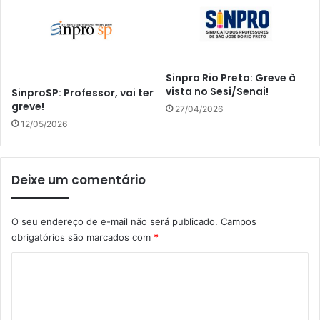
Sinpro Rio Preto: Greve à
vista no Sesi/Senai!
SinproSP: Professor, vai ter
greve!
27/04/2026
12/05/2026
Deixe um comentário
O seu endereço de e-mail não será publicado.
Campos
obrigatórios são marcados com
*
C
o
m