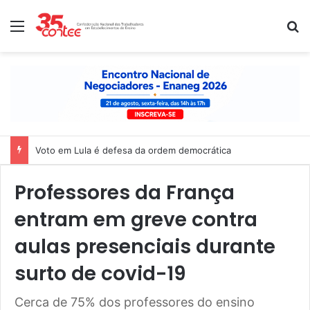
Menu
P
Voto em Lula é defesa da ordem democrática
Professores da França
entram em greve contra
aulas presenciais durante
surto de covid-19
Cerca de 75% dos professores do ensino