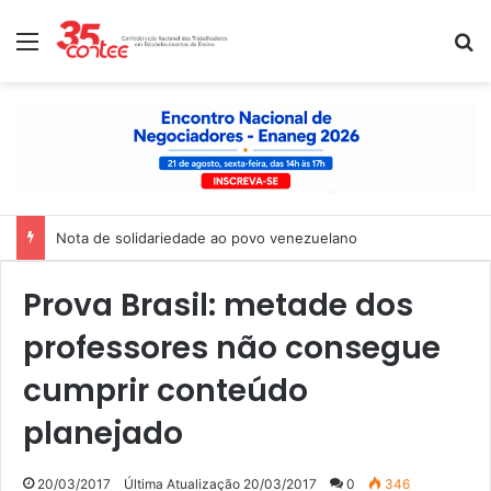
Menu
P
Nota de solidariedade ao povo venezuelano
Prova Brasil: metade dos
professores não consegue
cumprir conteúdo
planejado
20/03/2017
Última Atualização 20/03/2017
0
346