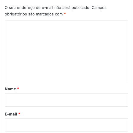
O seu endereço de e-mail não será publicado.
Campos
obrigatórios são marcados com
*
C
o
m
e
n
t
á
r
Nome
*
i
o
*
E-mail
*