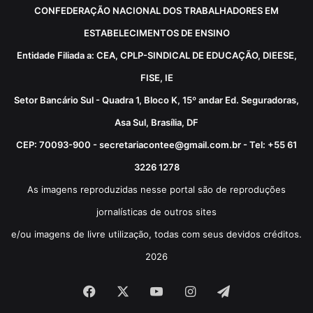
CONFEDERAÇÃO NACIONAL DOS TRABALHADORES EM
ESTABELECIMENTOS DE ENSINO
Entidade Filiada a: CEA, CPLP-SINDICAL DE EDUCAÇÃO, DIEESE,
FISE, IE
Setor Bancário Sul - Quadra 1, Bloco K, 15º andar Ed. Seguradoras,
Asa Sul, Brasília, DF
CEP: 70093-900 - secretariacontee@gmail.com.br - Tel: +55 61
3226 1278
As imagens reproduzidas nesse portal são de reproduções
jornalísticas de outros sites
e/ou imagens de livre utilização, todas com seus devidos créditos.
2026
Facebook
X
YouTube
Instagram
Telegram