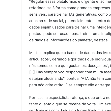
“Regular essas plataformas é urgente e, ao mes
referindo-se à forma como grandes empresas “r
sensíveis, para treinar IAs generativas, como 
anos na rede social, potencialmente, dentro d
dados sejam usados para treinar uma inteligênc
postou, pode ser usado para treinar uma intelig
de dados e informações do planeta”, destaca.
Martini explica que o banco de dados das IAs
articulados”, gerando algoritmos que individ
nós somos com o que gostamos, desejamos”, i
[…] Elas sempre vão responder com muita asse
estejam alucinando”, pontua. “A IA não tem co
para não criar atrito. Elas sempre vão entrega
Por isso, a especialista reforça, o que entra 
tanto quanto o que se recebe de volta. Um exe
ser treinada com dados do fórum Reddit, suger