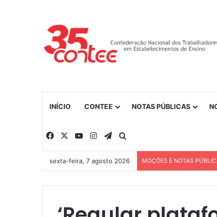
INÍCIO
CONTEE
NOTAS PÚBLICAS
N
Facebook
X
YouTube
Instagram
Telegram
Procurar por
sexta-feira, 7 agosto 2026
MOÇÕES E NOTAS PÚBLI
‘Regular plataf