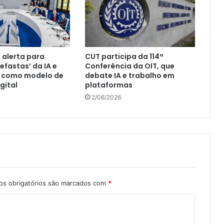
a alerta para
CUT participa da 114ª
efastas’ da IA e
Conferência da OIT, que
x como modelo de
debate IA e trabalho em
gital
plataformas
2/06/2026
s obrigatórios são marcados com
*