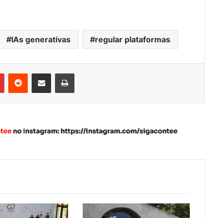
IAs generativas
regular plataformas
Pinterest
Reddit
Compartilhar via e-mail
Imprimir