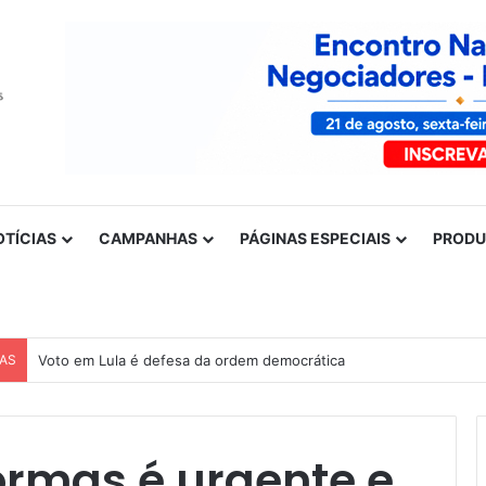
OTÍCIAS
CAMPANHAS
PÁGINAS ESPECIAIS
PROD
CAS
Voto em Lula é defesa da ordem democrática
ormas é urgente e