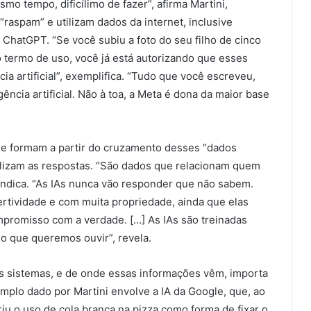
mo tempo, dificílimo de fazer”, afirma Martini,
aspam” e utilizam dados da internet, inclusive
o ChatGPT. “Se você subiu a foto do seu filho de cinco
o termo de uso, você já está autorizando que esses
ia artificial”, exemplifica. “Tudo que você escreveu,
ência artificial. Não à toa, a Meta é dona da maior base
 se formam a partir do cruzamento desses “dados
ualizam as respostas. “São dados que relacionam quem
ndica. “As IAs nunca vão responder que não sabem.
rtividade e com muita propriedade, ainda que elas
mpromisso com a verdade. […] As IAs são treinadas
r o que queremos ouvir”, revela.
nos sistemas, e de onde essas informações vêm, importa
mplo dado por Martini envolve a IA da Google, que, ao
iu o uso de cola branca na pizza como forma de fixar o