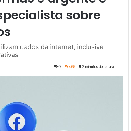
especialista sobre
os
lizam dados da internet, inclusive
rativas
0
465
2 minutos de leitura