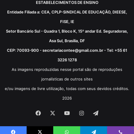
ESTABELECIMENTOS DE ENSINO
Entidade Filiada a: CEA, CPLP-SINDICAL DE EDUCAÇÃO, DIEESE,
FISE, IE
Setor Bancário Sul - Quadra 1, Bloco K, 15º andar Ed. Seguradoras,
Asa Sul, Brasília, DF
CEP: 70093-900 - secretariacontee@gmail.com.br - Tel: +55 61
3226 1278
As imagens reproduzidas nesse portal são de reproduções
jornalísticas de outros sites
e/ou imagens de livre utilização, todas com seus devidos créditos.
2026
Facebook
X
YouTube
Instagram
Telegram