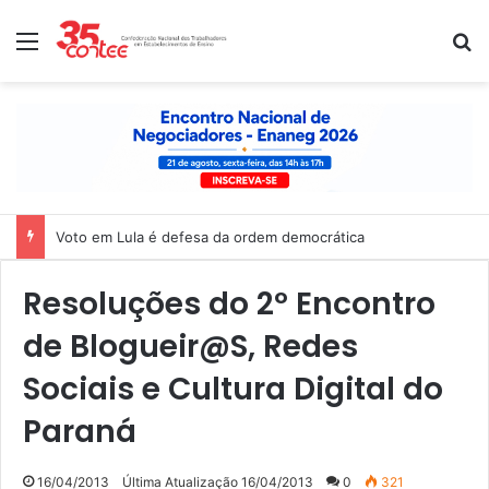
Menu
P
Nota de solidariedade ao povo venezuelano
Resoluções do 2º Encontro
de Blogueir@S, Redes
Sociais e Cultura Digital do
Paraná
16/04/2013
Última Atualização 16/04/2013
0
321