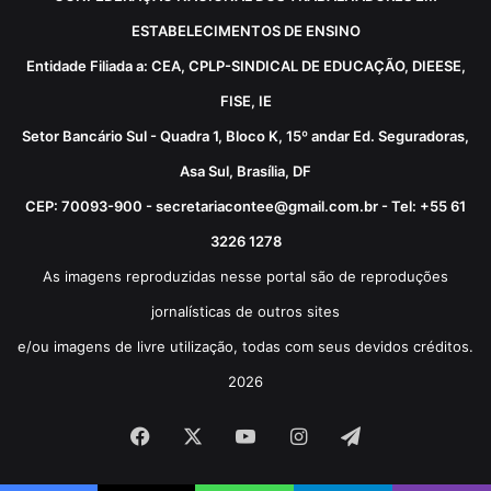
ESTABELECIMENTOS DE ENSINO
Entidade Filiada a: CEA, CPLP-SINDICAL DE EDUCAÇÃO, DIEESE,
FISE, IE
Setor Bancário Sul - Quadra 1, Bloco K, 15º andar Ed. Seguradoras,
Asa Sul, Brasília, DF
CEP: 70093-900 - secretariacontee@gmail.com.br - Tel: +55 61
3226 1278
As imagens reproduzidas nesse portal são de reproduções
jornalísticas de outros sites
e/ou imagens de livre utilização, todas com seus devidos créditos.
2026
Facebook
X
YouTube
Instagram
Telegram