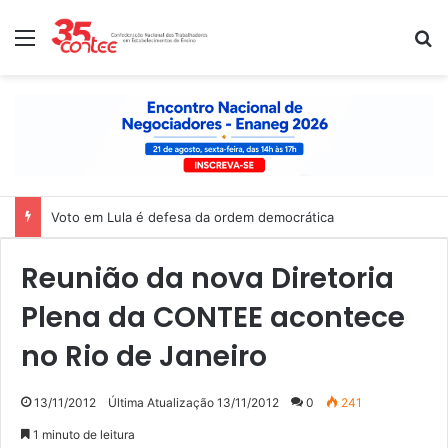
Menu
P
Voto em Lula é defesa da ordem democrática
Reunião da nova Diretoria
Plena da CONTEE acontece
no Rio de Janeiro
13/11/2012
Última Atualização 13/11/2012
0
241
1 minuto de leitura