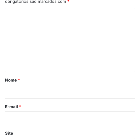
obrigatórios são marcados com
*
C
o
m
e
n
t
á
r
Nome
*
i
o
*
E-mail
*
Site