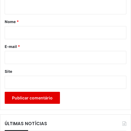
t
á
r
Nome
*
i
o
*
E-mail
*
Site
ÚLTIMAS NOTÍCIAS