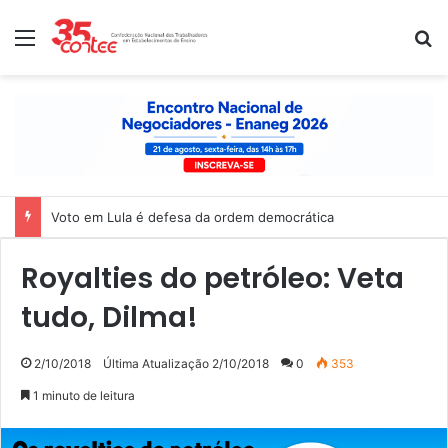
Menu
P
Voto em Lula é defesa da ordem democrática
Royalties do petróleo: Veta
tudo, Dilma!
2/10/2018
Última Atualização 2/10/2018
0
353
1 minuto de leitura