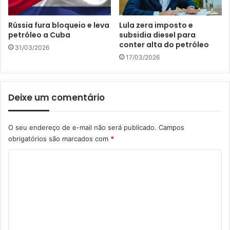
Rússia fura bloqueio e leva
Lula zera imposto e
petróleo a Cuba
subsidia diesel para
conter alta do petróleo
31/03/2026
17/03/2026
Deixe um comentário
O seu endereço de e-mail não será publicado.
Campos
obrigatórios são marcados com
*
C
o
m
e
n