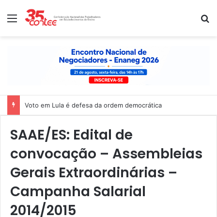
Menu
P
Voto em Lula é defesa da ordem democrática
SAAE/ES: Edital de
convocação – Assembleias
Gerais Extraordinárias –
Campanha Salarial
2014/2015