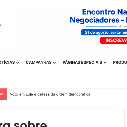
OTÍCIAS
CAMPANHAS
PÁGINAS ESPECIAIS
PROD
CAS
Voto em Lula é defesa da ordem democrática
ra sobre