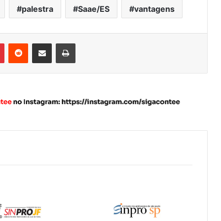
palestra
Saae/ES
vantagens
Pinterest
Reddit
Compartilhar via e-mail
Imprimir