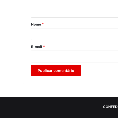
t
á
r
Nome
*
i
o
*
E-mail
*
CONFED