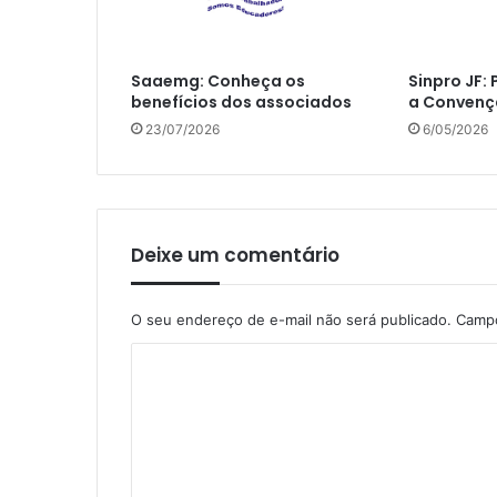
Saaemg: Conheça os
Sinpro JF:
benefícios dos associados
a Convenç
23/07/2026
6/05/2026
Deixe um comentário
O seu endereço de e-mail não será publicado.
Campo
C
o
m
e
n