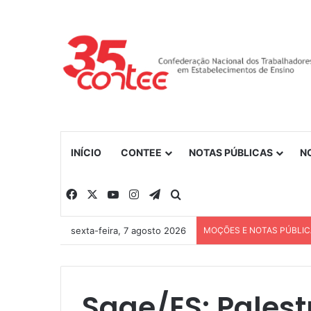
INÍCIO
CONTEE
NOTAS PÚBLICAS
N
Facebook
X
YouTube
Instagram
Telegram
Procurar por
sexta-feira, 7 agosto 2026
MOÇÕES E NOTAS PÚBLI
Saae/ES: Palest