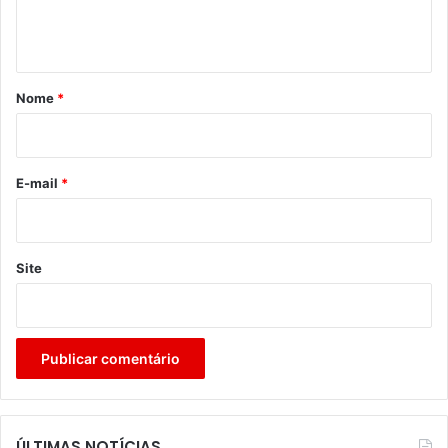
n
t
á
r
Nome
*
i
o
*
E-mail
*
Site
ÚLTIMAS NOTÍCIAS