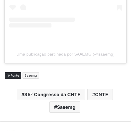
Uma publicação partilhada por SAAEMG (@saaemg)
Fonte
Saaemg
35º Congresso da CNTE
CNTE
Saaemg