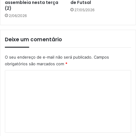
assembleia nesta terça
de Futsal
(2)
27/05/2026
2/06/2026
Deixe um comentário
O seu endereço de e-mail não será publicado.
Campos
obrigatórios são marcados com
*
C
o
m
e
n
t
á