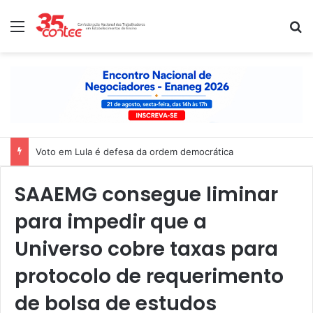
Menu
P
Voto em Lula é defesa da ordem democrática
SAAEMG consegue liminar
para impedir que a
Universo cobre taxas para
protocolo de requerimento
de bolsa de estudos