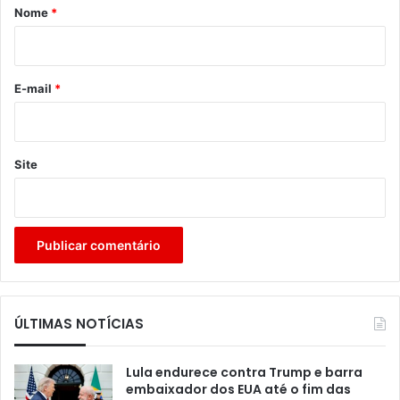
r
Nome
*
i
o
*
E-mail
*
Site
ÚLTIMAS NOTÍCIAS
Lula endurece contra Trump e barra
embaixador dos EUA até o fim das