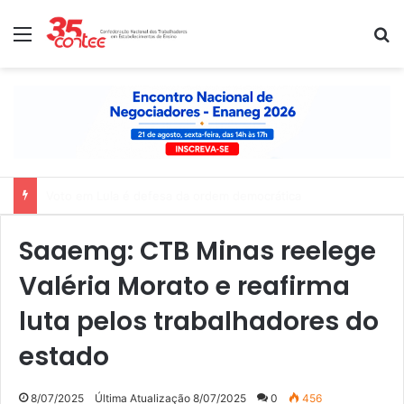
Menu
P
Nota de solidariedade ao povo venezuelano
Saaemg: CTB Minas reelege
Valéria Morato e reafirma
luta pelos trabalhadores do
estado
8/07/2025
Última Atualização 8/07/2025
0
456