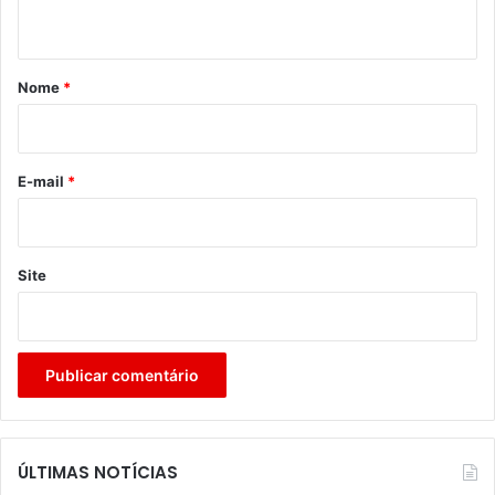
t
á
r
Nome
*
i
o
*
E-mail
*
Site
ÚLTIMAS NOTÍCIAS