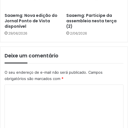
Saaemg: Nova edição do
Saaemg: Participe da
Jornal Ponto de Vista
assembleia nesta terça
disponível
(2)
29/06/2026
2/06/2026
Deixe um comentário
O seu endereço de e-mail não será publicado.
Campos
obrigatórios são marcados com
*
C
o
m
e
n