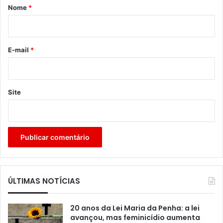
r
Nome
*
i
o
*
E-mail
*
Site
ÚLTIMAS NOTÍCIAS
20 anos da Lei Maria da Penha: a lei
avançou, mas feminicídio aumenta