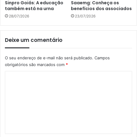
Sinpro Goiás: A educação
Saaemg: Conheça os
também está na urna
benefícios dos associados
28/07/2026
23/07/2026
Deixe um comentário
O seu endereço de e-mail não será publicado.
Campos
obrigatórios são marcados com
*
C
o
m
e
n
t
á