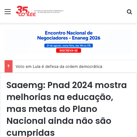
Menu
P
Nota de solidariedade ao povo venezuelano
Saaemg: Pnad 2024 mostra
melhorias na educação,
mas metas do Plano
Nacional ainda não são
cumpridas