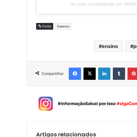
Um post compartilhado por SAAE
Fonte
Saaeura
ensino
p
Facebook
X
Linkedin
Tumblr
Compartilhar
Artigos relacionados