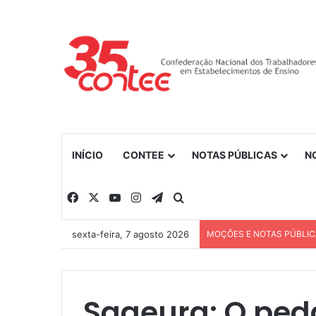
INÍCIO
CONTEE
NOTAS PÚBLICAS
N
Facebook
X
YouTube
Instagram
Telegram
Procurar por
sexta-feira, 7 agosto 2026
MOÇÕES E NOTAS PÚBLI
Saaeura: O ped