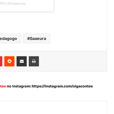
URA (@saaeura)
edagogo
Saaeura
Pinterest
Reddit
Compartilhar via e-mail
Imprimir