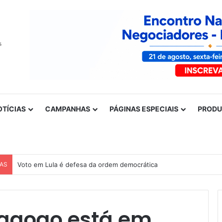
OTÍCIAS
CAMPANHAS
PÁGINAS ESPECIAIS
PROD
CAS
Voto em Lula é defesa da ordem democrática
agogo está em