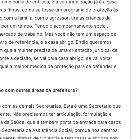
é uma porta de entrada, e a segunda opção já é a casa
eus filhos, como se fosse um programa de proteção às
 com a família, com o agressor, tira as crianças da
go por um tempo. Tendo o acompanhamento social,
 mercado de trabalho. Mas você não tem um espaço de
ntro de referência, e a casa abrigo. Então queremos
que a mulher precisa de uma orientação jurídica, de
me a decisão, se vai para casa abrigo, se vai voltar
r qual a melhor medida de proteção para se defender e
ão com outras áreas da prefeitura?
de com as demais Secretarias. Esta é uma Secretaria que
ente. Nós precisamos ter articulação, formulação e
ria da Saúde, que é também porta de entrada para casos
a Secretaria da Assistência Social, porque nos centros
ulheres vítimas de violência e tem casas e abrigos sob