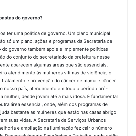
pastas do governo?
s ter uma política de governo. Um plano municipal
 não só um plano, ações e programas da Secretaria de
to do governo também apoie e implemente políticas
ão do conjunto do secretariado da prefeitura nesse
mente aparecem algumas áreas que são essenciais,
iro atendimento às mulheres vítimas de violência, o
os, tratamento e prevenção do câncer de mama e câncer
 no nosso país, atendimento em todo o período pré-
a mulher, desde jovem até a mais idosa. É fundamental
outra área essencial, onde, além dos programas de
ajuda bastante as mulheres que estão nas casas abrigo
rem suas vidas. A Secretaria de Serviços Urbanos
elhoria e ampliação na iluminação fez cair o número
a de Desenvolvimento Econômico e Trabalho, onde estão