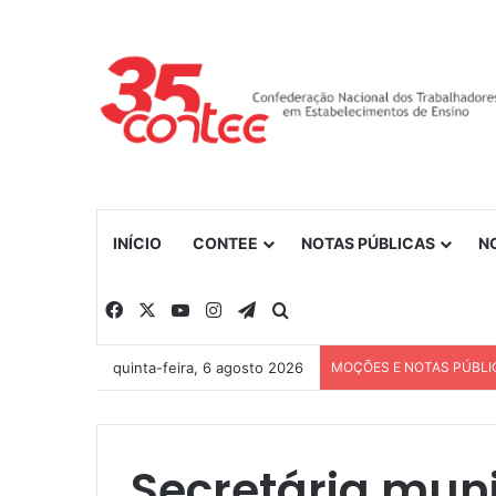
INÍCIO
CONTEE
NOTAS PÚBLICAS
N
Facebook
X
YouTube
Instagram
Telegram
Procurar por
quinta-feira, 6 agosto 2026
MOÇÕES E NOTAS PÚBLI
Secretária muni