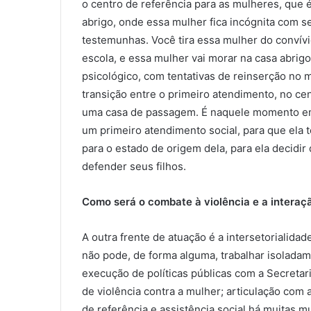
o centro de referência para as mulheres, que 
abrigo, onde essa mulher fica incógnita com s
testemunhas. Você tira essa mulher do convívio
escola, e essa mulher vai morar na casa abri
psicológico, com tentativas de reinserção no
transição entre o primeiro atendimento, no ce
uma casa de passagem. É naquele momento em 
um primeiro atendimento social, para que ela to
para o estado de origem dela, para ela decidi
defender seus filhos.
Como será o combate à violência e a interaç
A outra frente de atuação é a intersetorialida
não pode, de forma alguma, trabalhar isoladam
execução de políticas públicas com a Secreta
de violência contra a mulher; articulação com 
de referência e assistência social há muitas m