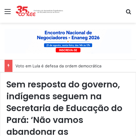
Menu
P
Voto em Lula é defesa da ordem democrática
Sem resposta do governo,
indígenas seguem na
Secretaria de Educação do
Pará: ‘Não vamos
abandonar as