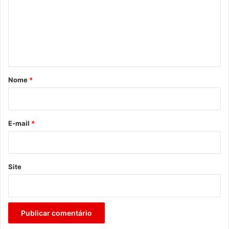
m
e
n
t
á
r
Nome
*
i
o
*
E-mail
*
Site