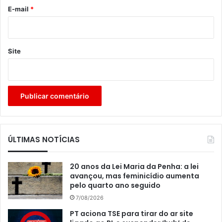
*
E-mail
*
Site
ÚLTIMAS NOTÍCIAS
20 anos da Lei Maria da Penha: a lei
avançou, mas feminicídio aumenta
pelo quarto ano seguido
7/08/2026
PT aciona TSE para tirar do ar site