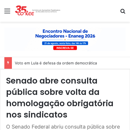
Menu
P
Voto em Lula é defesa da ordem democrática
Senado abre consulta
pública sobre volta da
homologação obrigatória
nos sindicatos
O Senado Federal abriu consulta pública sobre