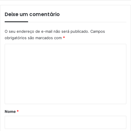
Deixe um comentário
O seu endereço de e-mail não será publicado.
Campos
obrigatórios são marcados com
*
C
o
m
e
n
t
á
r
Nome
*
i
o