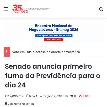
Menu
P
Voto em Lula é defesa da ordem democrática
Senado anuncia primeiro
turno da Previdência para o
dia 24
12/09/2019
Última Atualização 12/09/2019
0
3.023
2 minutos de leitura