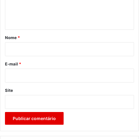
n
t
á
r
Nome
*
i
o
*
E-mail
*
Site