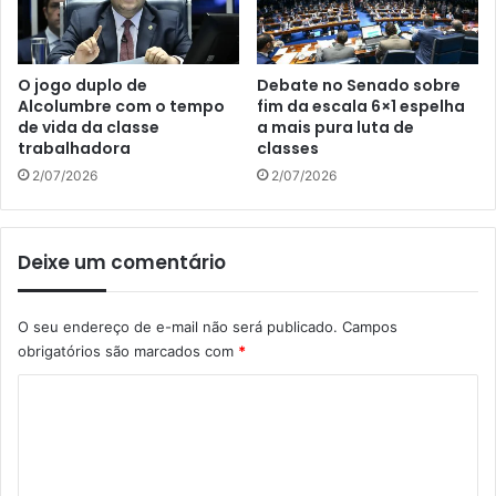
O jogo duplo de
Debate no Senado sobre
Alcolumbre com o tempo
fim da escala 6×1 espelha
de vida da classe
a mais pura luta de
trabalhadora
classes
2/07/2026
2/07/2026
Deixe um comentário
O seu endereço de e-mail não será publicado.
Campos
obrigatórios são marcados com
*
C
o
m
e