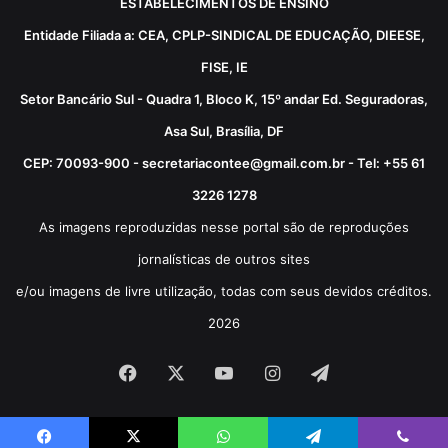
ESTABELECIMENTOS DE ENSINO
Entidade Filiada a: CEA, CPLP-SINDICAL DE EDUCAÇÃO, DIEESE,
FISE, IE
Setor Bancário Sul - Quadra 1, Bloco K, 15º andar Ed. Seguradoras,
Asa Sul, Brasília, DF
CEP: 70093-900 - secretariacontee@gmail.com.br - Tel: +55 61
3226 1278
As imagens reproduzidas nesse portal são de reproduções
jornalísticas de outros sites
e/ou imagens de livre utilização, todas com seus devidos créditos.
2026
Facebook
X
YouTube
Instagram
Telegram