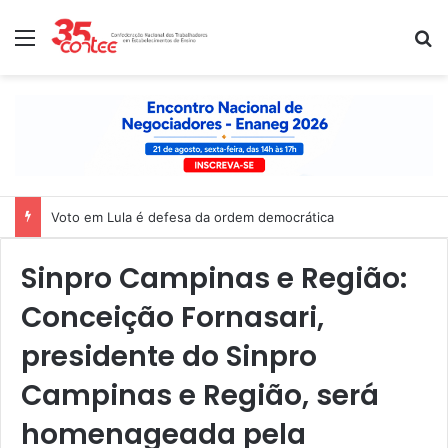
Menu
P
Voto em Lula é defesa da ordem democrática
Sinpro Campinas e Região:
Conceição Fornasari,
presidente do Sinpro
Campinas e Região, será
homenageada pela