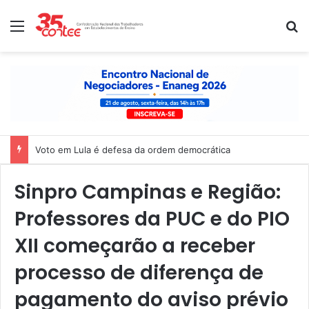
Menu
P
Voto em Lula é defesa da ordem democrática
Sinpro Campinas e Região:
Professores da PUC e do PIO
XII começarão a receber
processo de diferença de
pagamento do aviso prévio