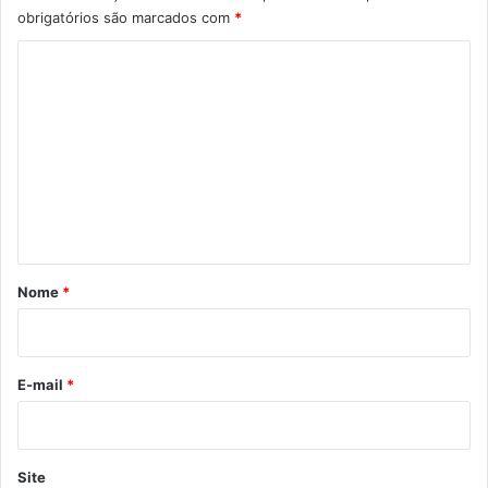
obrigatórios são marcados com
*
C
o
m
e
n
t
á
r
Nome
*
i
o
*
E-mail
*
Site