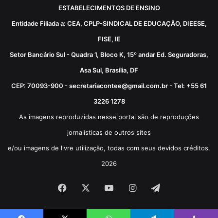
ESTABELECIMENTOS DE ENSINO
Entidade Filiada a: CEA, CPLP-SINDICAL DE EDUCAÇÃO, DIEESE,
FISE, IE
Setor Bancário Sul - Quadra 1, Bloco K, 15º andar Ed. Seguradoras,
Asa Sul, Brasília, DF
CEP: 70093-900 - secretariacontee@gmail.com.br - Tel: +55 61
3226 1278
As imagens reproduzidas nesse portal são de reproduções
jornalísticas de outros sites
e/ou imagens de livre utilização, todas com seus devidos créditos.
2026
Facebook
X
YouTube
Instagram
Telegram