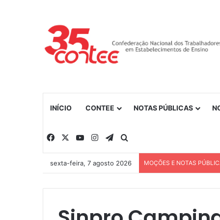
INÍCIO
CONTEE
NOTAS PÚBLICAS
N
Facebook
X
YouTube
Instagram
Telegram
Procurar por
sexta-feira, 7 agosto 2026
MOÇÕES E NOTAS PÚBLI
Sinpro Campina