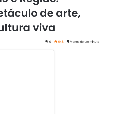
táculo de arte,
ultura viva
0
648
Menos de um minuto