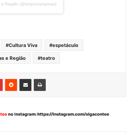
s e Região (@sinprocampinas)
Cultura Viva
espetáculo
as e Região
teatro
Pinterest
Reddit
Compartilhar via e-mail
Imprimir