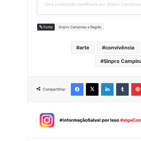
Uma publicação partilhada por Sinpro Campina
Fonte
Sinpro Campinas e Região
arte
convivência
Sinpro Campin
Facebook
X
Linkedin
Tumblr
Compartilhar