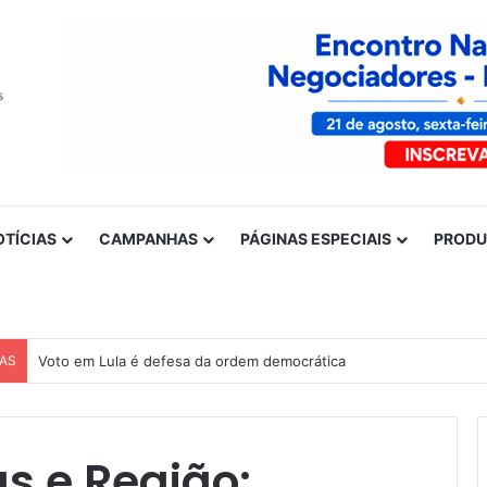
OTÍCIAS
CAMPANHAS
PÁGINAS ESPECIAIS
PROD
CAS
Voto em Lula é defesa da ordem democrática
s e Região: