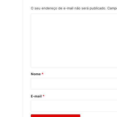
O seu endereço de e-mail não será publicado.
Campo
C
o
m
e
n
t
á
r
Nome
*
i
o
*
E-mail
*