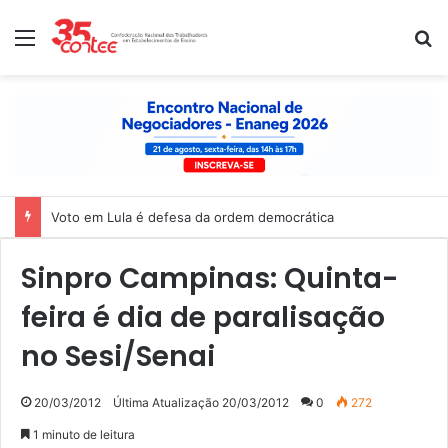
Menu
P
Voto em Lula é defesa da ordem democrática
Sinpro Campinas: Quinta-
feira é dia de paralisação
no Sesi/Senai
20/03/2012
Última Atualização 20/03/2012
0
272
1 minuto de leitura