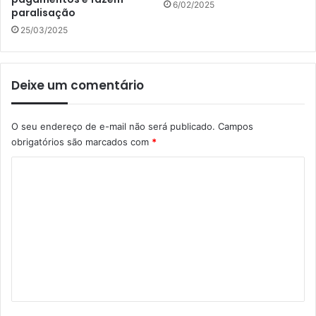
6/02/2025
paralisação
25/03/2025
Deixe um comentário
O seu endereço de e-mail não será publicado.
Campos
obrigatórios são marcados com
*
C
o
m
e
n
t
á
r