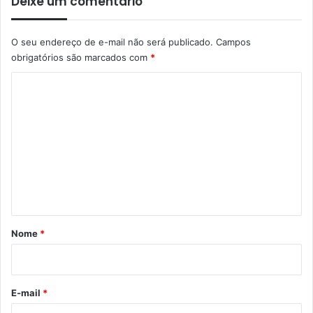
Deixe um comentário
O seu endereço de e-mail não será publicado.
Campos
obrigatórios são marcados com
*
C
o
m
e
n
t
á
r
Nome
*
i
o
*
E-mail
*