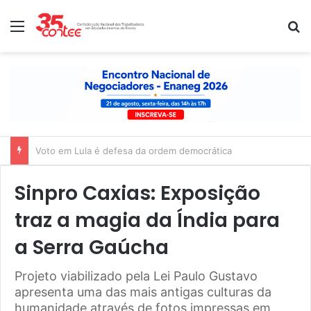
Menu
P
Nota de solidariedade ao povo venezuelano
Sinpro Caxias: Exposição
traz a magia da Índia para
a Serra Gaúcha
Projeto viabilizado pela Lei Paulo Gustavo
apresenta uma das mais antigas culturas da
humanidade através de fotos impressas em