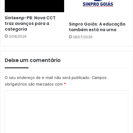
Sinteenp-PB: Nova CCT
traz avanços para a
Sinpro Goiás: A educação
categoria
também está na urna
3/08/2026
28/07/2026
Deixe um comentário
O seu endereço de e-mail não será publicado.
Campos
obrigatórios são marcados com
*
C
o
m
e
n