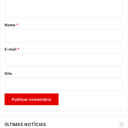
t
á
r
Nome
*
i
o
*
E-mail
*
Site
ÚLTIMAS NOTÍCIAS