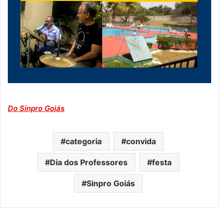
Do Sinpro Goiás
categoria
convida
Dia dos Professores
festa
Sinpro Goiás