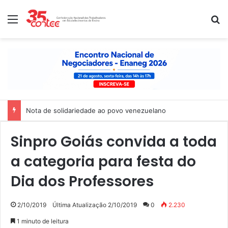
Menu
P
Nota de solidariedade ao povo venezuelano
Sinpro Goiás convida a toda
a categoria para festa do
Dia dos Professores
2/10/2019
Última Atualização 2/10/2019
0
2.230
1 minuto de leitura