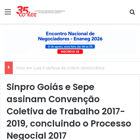
Menu
P
Nota de solidariedade ao povo venezuelano
Sinpro Goiás e Sepe
assinam Convenção
Coletiva de Trabalho 2017-
2019, concluindo o Processo
Negocial 2017