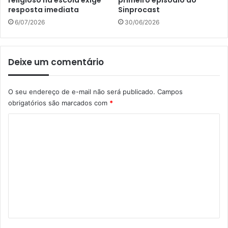
religioso na escola exige
primeiro episódio do
resposta imediata
Sinprocast
6/07/2026
30/06/2026
Deixe um comentário
O seu endereço de e-mail não será publicado.
Campos
obrigatórios são marcados com
*
C
o
m
e
n
t
á