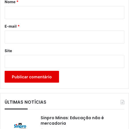
r
Nome
*
i
o
*
E-mail
*
Site
ÚLTIMAS NOTÍCIAS
Sinpro Minas: Educação não é
mercadoria