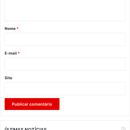
n
t
á
r
Nome
*
i
o
*
E-mail
*
Site
ÚLTIMAS NOTÍCIAS