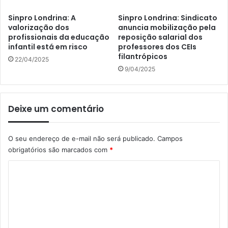
Sinpro Londrina: A
Sinpro Londrina: Sindicato
valorização dos
anuncia mobilização pela
profissionais da educação
reposição salarial dos
infantil está em risco
professores dos CEIs
filantrópicos
22/04/2025
9/04/2025
Deixe um comentário
O seu endereço de e-mail não será publicado.
Campos
obrigatórios são marcados com
*
C
o
m
e