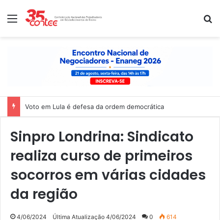
Menu
P
Voto em Lula é defesa da ordem democrática
Sinpro Londrina: Sindicato
realiza curso de primeiros
socorros em várias cidades
da região
4/06/2024
Última Atualização 4/06/2024
0
614