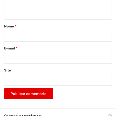
n
t
á
r
Nome
*
i
o
*
E-mail
*
Site