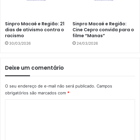
Sinpro Macaé e Região: 21
Sinpro Macaé e Região:
dias de ativismo contra o
Cine Cepro convida para o
racismo
filme “Manas”
30/03/2026
24/03/2026
Deixe um comentário
O seu endereço de e-mail não será publicado.
Campos
obrigatórios são marcados com
*
C
o
m
e