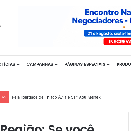
OTÍCIAS
CAMPANHAS
PÁGINAS ESPECIAIS
PROD
CAS
Aumento de casos de influenza reforça urgência da vacinação en
Região: Se você