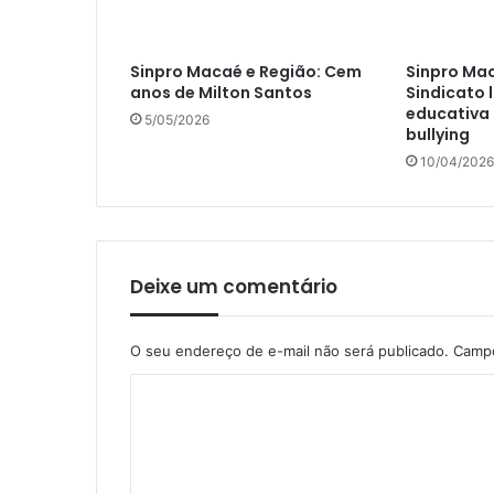
Sinpro Macaé e Região: Cem
Sinpro Mac
anos de Milton Santos
Sindicato
educativa
5/05/2026
bullying
10/04/2026
Deixe um comentário
O seu endereço de e-mail não será publicado.
Campo
C
o
m
e