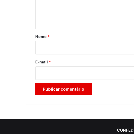
n
t
á
r
Nome
*
i
o
*
E-mail
*
CONFED