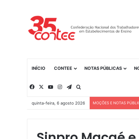
INÍCIO
CONTEE
NOTAS PÚBLICAS
N
Facebook
X
YouTube
Instagram
Telegram
Procurar por
quinta-feira, 6 agosto 2026
MOÇÕES E NOTAS PÚBLI
Sinpro Macaé e 