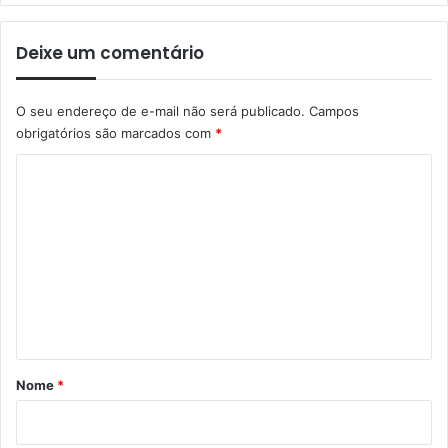
Deixe um comentário
O seu endereço de e-mail não será publicado.
Campos
obrigatórios são marcados com
*
C
o
m
e
n
t
á
r
Nome
*
i
o