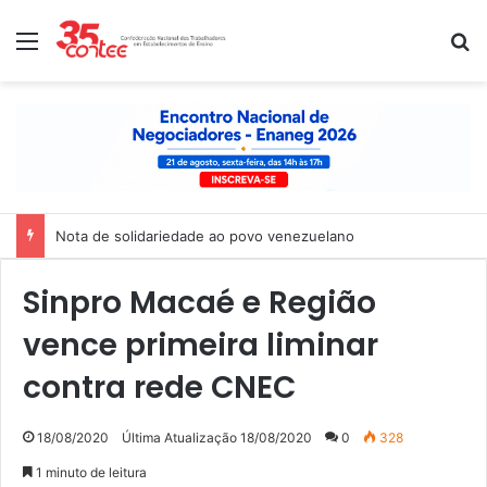
Menu
P
Nota de solidariedade ao povo venezuelano
Sinpro Macaé e Região
vence primeira liminar
contra rede CNEC
18/08/2020
Última Atualização 18/08/2020
0
328
1 minuto de leitura