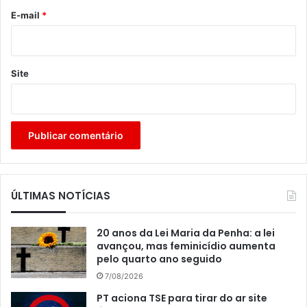
*
E-mail
*
Site
ÚLTIMAS NOTÍCIAS
20 anos da Lei Maria da Penha: a lei
avançou, mas feminicídio aumenta
pelo quarto ano seguido
7/08/2026
PT aciona TSE para tirar do ar site