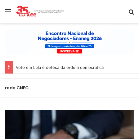
Menu
P
Nota de solidariedade ao povo venezuelano
rede CNEC