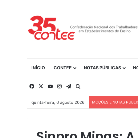
INÍCIO
CONTEE
NOTAS PÚBLICAS
N
Facebook
X
YouTube
Instagram
Telegram
Procurar por
quinta-feira, 6 agosto 2026
MOÇÕES E NOTAS PÚBLI
Sinpro Minas: A 