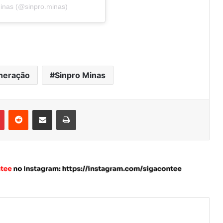
Minas (@sinpro.minas)
neração
Sinpro Minas
Pinterest
Reddit
Compartilhar via e-mail
Imprimir