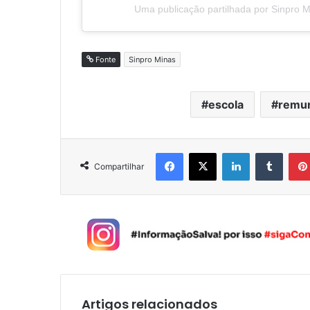
Uma publicação partilhada por Sinpro 
Fonte
Sinpro Minas
escola
remu
Facebook
X
Linkedin
Tumblr
Compartilhar
Artigos relacionados