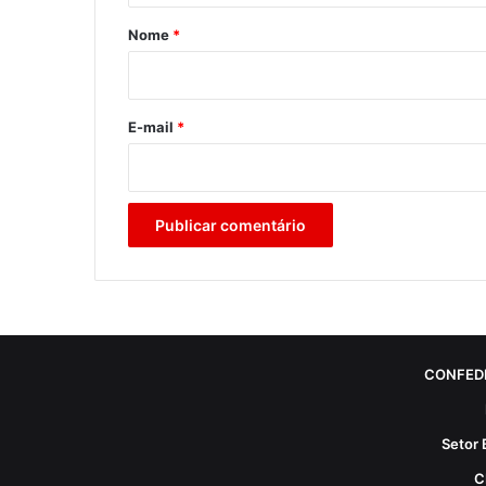
r
Nome
*
i
o
*
E-mail
*
CONFED
Setor 
C