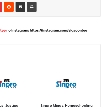
Pinterest
Reddit
Compartilhar via e-mail
Imprimir
as: Justiça
Sinpro Minas: Homeschooling