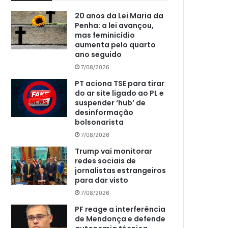
20 anos da Lei Maria da
Penha: a lei avançou,
mas feminicídio
aumenta pelo quarto
ano seguido
7/08/2026
PT aciona TSE para tirar
do ar site ligado ao PL e
suspender ‘hub’ de
desinformação
bolsonarista
7/08/2026
Trump vai monitorar
redes sociais de
jornalistas estrangeiros
para dar visto
7/08/2026
PF reage a interferência
de Mendonça e defende