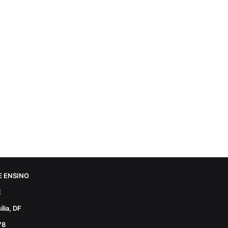
 ENSINO
E
lia, DF
78