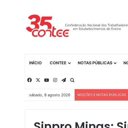
INÍCIO
CONTEE
NOTAS PÚBLICAS
N
Facebook
X
YouTube
Instagram
Telegram
Procurar por
sábado, 8 agosto 2026
MOÇÕES E NOTAS PÚBLICAS
Sinpro Minas: S