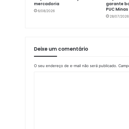
mercadoria
garante bo
PUC Minas
6/08/2026
28/07/2026
Deixe um comentário
O seu endereço de e-mail não será publicado.
Campo
C
o
m
e
n
t
á