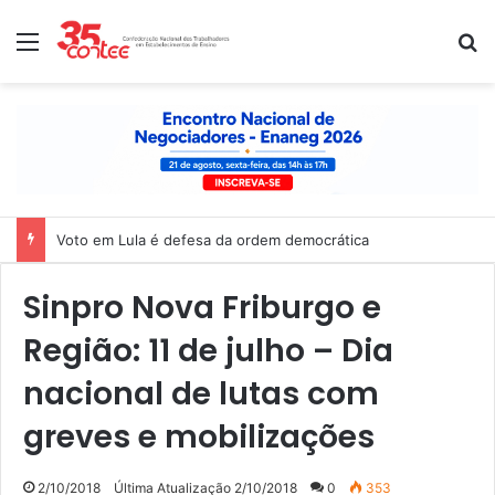
Menu
P
Voto em Lula é defesa da ordem democrática
Sinpro Nova Friburgo e
Região: 11 de julho – Dia
nacional de lutas com
greves e mobilizações
2/10/2018
Última Atualização 2/10/2018
0
353