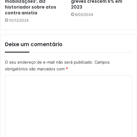
mobilizações’, diz
greves crescem 6% em
historiador sobre atos
2023
contra anistia
6/05/2024
10/12/2024
Deixe um comentário
O seu endereço de e-mail não será publicado.
Campos
obrigatórios são marcados com
*
C
o
m
e
n
t
á