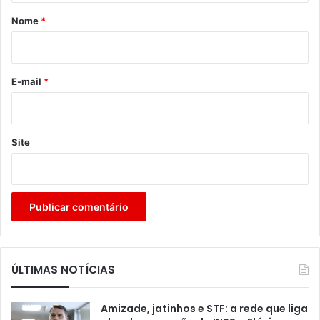
r
Nome
*
i
o
*
E-mail
*
Site
ÚLTIMAS NOTÍCIAS
Amizade, jatinhos e STF: a rede que liga