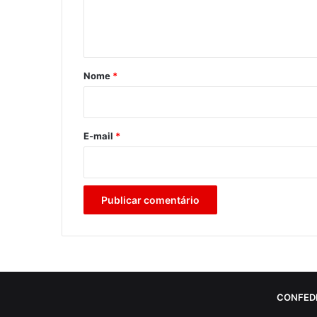
n
t
á
r
Nome
*
i
o
*
E-mail
*
CONFED