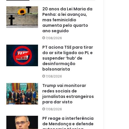
20 anos da Lei Maria da
Penha: a lei avançou,
mas feminicídio
aumenta pelo quarto
ano seguido
7/08/2026
PT aciona TSE para tirar
do ar site ligado ao PL e
suspender ‘hub’ de
desinformação
bolsonarista
7/08/2026
Trump vai monitorar
redes sociais de
jornalistas estrangeiros
para dar visto
7/08/2026
PF reage a interferência
de Mendonça e defende