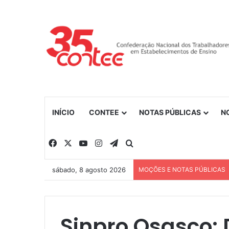
INÍCIO
CONTEE
NOTAS PÚBLICAS
N
Facebook
X
YouTube
Instagram
Telegram
Procurar por
sábado, 8 agosto 2026
MOÇÕES E NOTAS PÚBLICAS
Sinpro Osasco: 