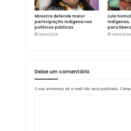
Ministra defende maior
Lula homol
participação indígena nas
indígenas,
políticas públicas
para liber
19/04/2024
19/04/2024
Deixe um comentário
O seu endereço de e-mail não será publicado.
Campo
C
o
m
e