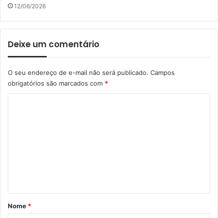
12/06/2026
Deixe um comentário
O seu endereço de e-mail não será publicado.
Campos
obrigatórios são marcados com
*
C
o
m
e
n
t
á
r
Nome
*
i