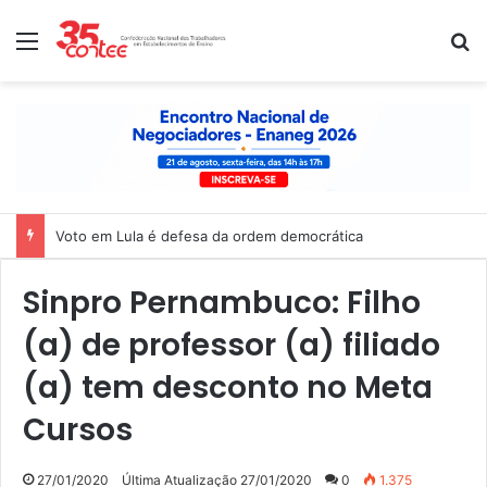
Menu
P
Voto em Lula é defesa da ordem democrática
Sinpro Pernambuco: Filho
(a) de professor (a) filiado
(a) tem desconto no Meta
Cursos
27/01/2020
Última Atualização 27/01/2020
0
1.375