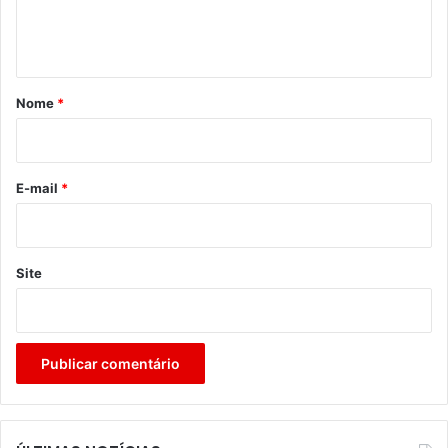
n
t
á
r
Nome
*
i
o
*
E-mail
*
Site