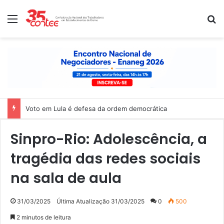
Menu
P
Voto em Lula é defesa da ordem democrática
Sinpro-Rio: Adolescência, a
tragédia das redes sociais
na sala de aula
31/03/2025
Última Atualização 31/03/2025
0
500
2 minutos de leitura