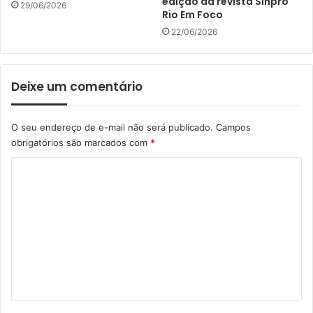
edição da revista Sinpro
29/06/2026
Rio Em Foco
22/06/2026
Deixe um comentário
O seu endereço de e-mail não será publicado.
Campos
obrigatórios são marcados com
*
C
o
m
e
n
t
á