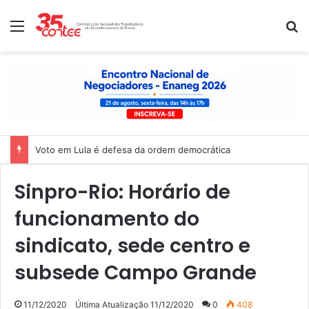
Menu
P
Voto em Lula é defesa da ordem democrática
Sinpro-Rio: Horário de
funcionamento do
sindicato, sede centro e
subsede Campo Grande
11/12/2020
Última Atualização 11/12/2020
0
408