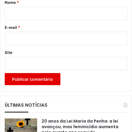
r
Nome
*
i
o
*
E-mail
*
Site
ÚLTIMAS NOTÍCIAS
20 anos da Lei Maria da Penha: a lei
avançou, mas feminicídio aumenta